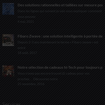
Des solutions rationnelles et taillées sur mesure pour
Dans les lignes qui suivent je vais vous expliquer comment
vous pouvez
4 mai, 2021
Fibaro Zwave : une solution intelligente à portée de t
Depuis 2-3 ans maintenant le terme « Fibaro zwave » est
entré
18 août, 2017
Notre sélection de cadeaux hi-Tech pour toujours pl
Vous n’avez pas encore trouvé LE cadeau pour vos
proches… Découvrez notre
25 novembre, 2016
Services