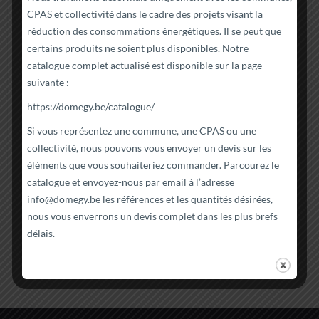
température DIO ED-
d’ouverture DIO
CPAS et collectivité dans le cadre des projets visant la
réduction des consommations énergétiques. Il se peut que
SE-03
84204
certains produits ne soient plus disponibles. Notre
DIO
DIO
catalogue complet actualisé est disponible sur la page
suivante :
Note
Note
51,99
€
41,90
€
https://domegy.be/catalogue/
4.00
5.00
sur 5
sur 5
Si vous représentez une commune, une CPAS ou une
collectivité, nous pouvons vous envoyer un devis sur les
Ajouter au panier
Ajouter au panier
Détails
Détails
éléments que vous souhaiteriez commander. Parcourez le
catalogue et envoyez-nous par email à l’adresse
info@domegy.be
les références et les quantités désirées,
nous vous enverrons un devis complet dans les plus brefs
délais.