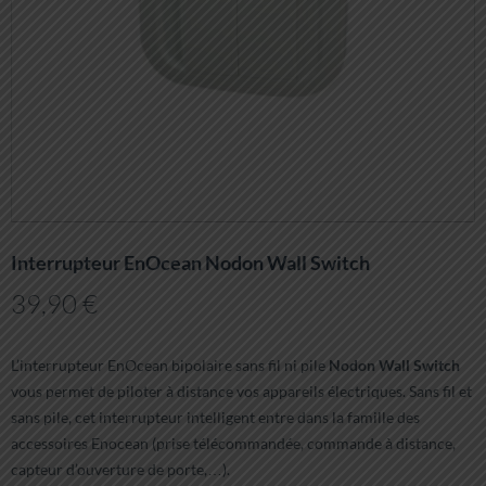
Interrupteur EnOcean Nodon Wall Switch
39,90
€
L’interrupteur EnOcean bipolaire sans fil ni pile
Nodon Wall Switch
vous permet de piloter à distance vos appareils électriques. Sans fil et
sans pile, cet interrupteur intelligent entre dans la famille des
accessoires Enocean (prise télécommandée, commande à distance,
capteur d’ouverture de porte,…).