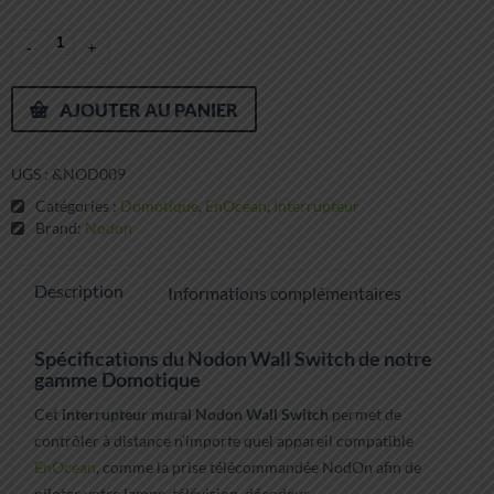
AJOUTER AU PANIER
UGS :
&NOD009
Catégories :
Domotique
,
EnOcean
,
Interrupteur
Brand:
Nodon
Description
Informations complémentaires
Spécifications du Nodon Wall Switch de notre
gamme Domotique
Cet
interrupteur mural Nodon Wall Switch
permet de
contrôler à distance n’importe quel appareil compatible
EnOcean
, comme la prise télécommandée NodOn afin de
piloter votre lampe, télévision, décodeur,…