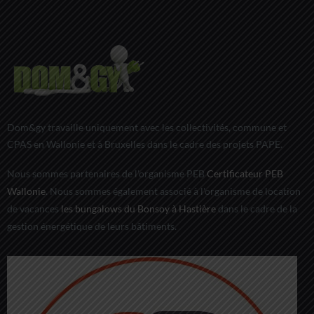
Dom&gy travaille uniquement avec les collectivités, commune et
CPAS en Wallonie et à Bruxelles dans le cadre des projets PAPE.
Nous sommes partenaires de l'organisme PEB
Certificateur PEB
Wallonie
. Nous sommes également associé à l'organisme de location
de vacances
les bungalows du Bonsoy à Hastière
dans le cadre de la
gestion énergétique de leurs bâtiments.