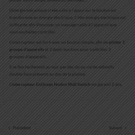
L’énergie mécanique créée suite à l’appui sur le bouton est
transformée en énergie électrique. Cette énergie électrique est
suffisante afin d’envoyer un message radio à l’appareil que
vous souhaitez contrôler.
L’interrupteur est livré avec un bouton simple, afin de
piloter 1
groupe d’appareils
et 2 demi-boutons pour contrôler 2
groupes d’appareils.
Il se fixe facilement au mur par des vis ou via les adhésifs
double-face présents au dos de la platine.
L’
interrupteur EnOcean Nodon Wall Switch
est garanti 2 ans.
Précédent
Suivant