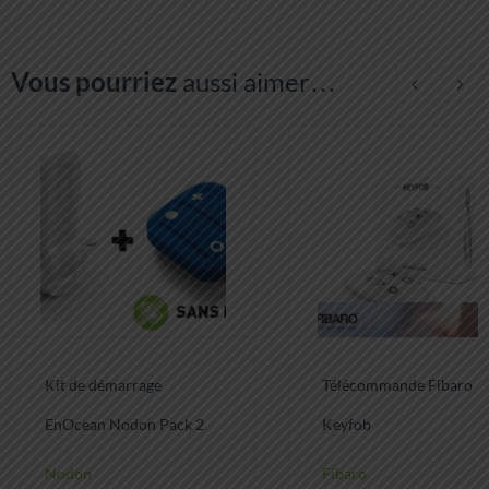
Vous pourriez
aussi aimer…
Kit de démarrage
Télécommande Fibaro
EnOcean Nodon Pack 2
Keyfob
Nodon
Fibaro