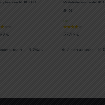
rrupteur sans fil DIO ED-LI-
Module de commande DIO 
SH-01
DIO
e
Note
,99
€
57,99
€
4.00
5
sur 5
Détails
D
outer au panier
Ajouter au panier