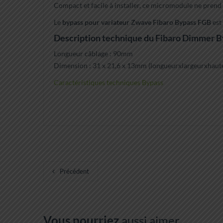
Compact et facile à installer, ce micromodule ne prend
Le
bypass pour variateur Zwave Fibaro Bypass FGB
est 
Description technique du Fibaro Dimmer B
Longueur câblage : 90mm
Dimension : 31 x 21,6 x 13mm (longueurxlargeurxhaut
Caractéristiques techniques Bypass
Précédent
Vous pourriez
aussi aimer…