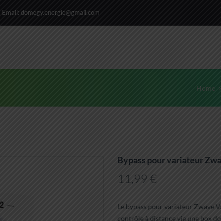
Email:
domegy.energie@gmail.com
Home
Bypass pour variateur Zw
11,99
€
Le bypass pour variateur Zwave Va
contrôle à distance via une box d