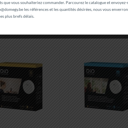
nts que vous souhaiteriez commander. Parcourez le catalogue et envoyez-
Détails
Ajouter au panier
fo@domegy.be
les références et les quantités désirées, nous vous enverron
es plus brefs délais.