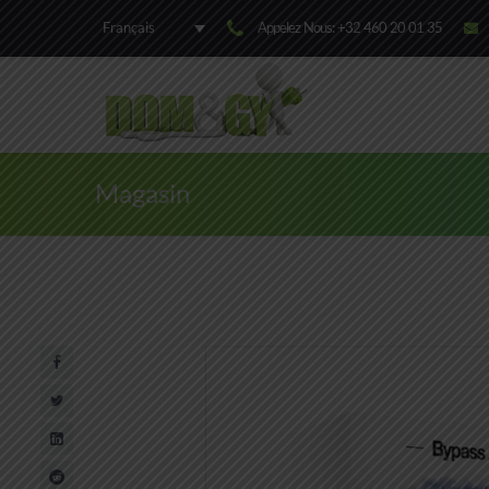
Appelez Nous: +32 460 20 01 35
Français
Magasin