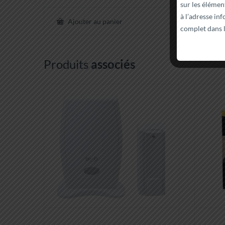
sur 5
sur les éléme
à l’adresse
in
Détails
Ajouter au panier
complet dans l
Produits
associés