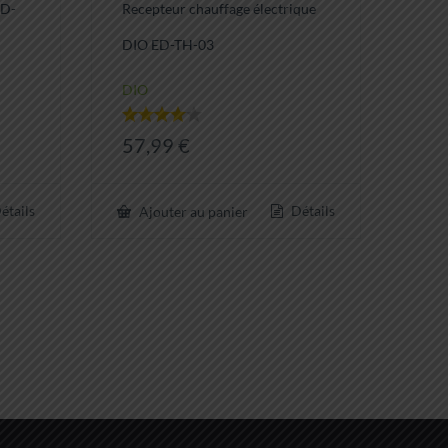
ED-
Recepteur chauffage électrique
DIO ED-TH-03
DIO
Note
57,99
€
4.00
sur 5
étails
Détails
Ajouter au panier