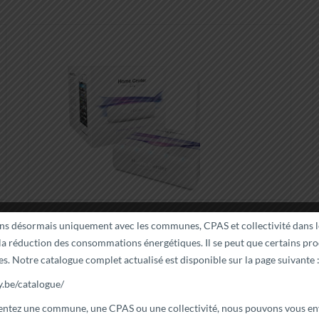
ons désormais uniquement avec les communes, CPAS et collectivité dans l
Box domotique Zwave Fibaro Home Center Lite
 la réduction des consommations énergétiques. Il se peut que certains pro
es. Notre catalogue complet actualisé est disponible sur la page suivante 
Fibaro
279,00
€
y.be/catalogue/
sentez une commune, une CPAS ou une collectivité, nous pouvons vous en