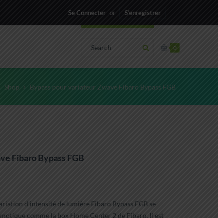
Se Connecter
or
S’enregistrer
0
Shop
Bypass pour variateur Zwave Fibaro Bypass FGB
ave Fibaro Bypass FGB
riation d’intensité de lumière Fibaro Bypass FGB se
omotique comme la box Home Center 2 de Fibaro. Il est