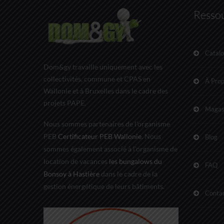
Resso
Catal
Dom&gy travaille uniquement avec les
collectivités, commune et CPAS en
À Pro
Wallonie et à Bruxelles dans le cadre des
projets PAPE.
Magas
Nous sommes partenaires de l'organisme
PEB
Certificateur PEB Wallonie
. Nous
Blog
sommes également associé à l'organisme de
location de vacances
les bungalows du
FAQ
Bonsoy à Hastière
dans le cadre de la
gestion énergétique de leurs bâtiments.
Conta