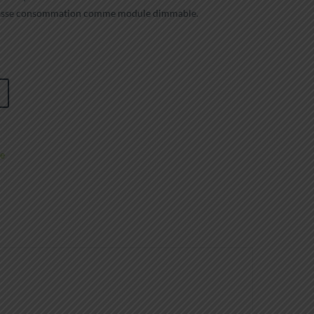
ès basse consommation comme module dimmable.
e