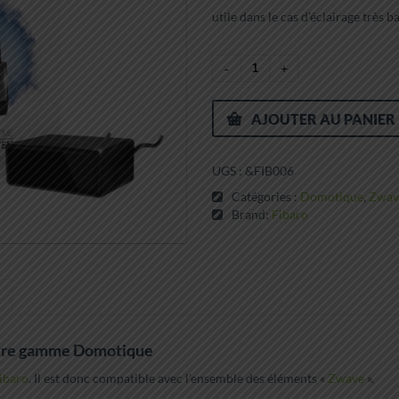
utile dans le cas d’éclairage tr
AJOUTER AU PANIER
UGS :
&FIB006
Catégories :
Domotique
,
Zwav
Brand:
Fibaro
notre gamme Domotique
ibaro
. Il est donc compatible avec l’ensemble des éléments «
Zwave
».