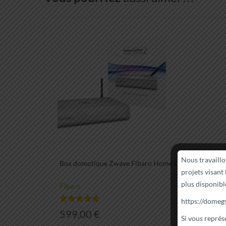
Nous travaill
Box domotique Zwave Fibaro Home Center 2
projets visant
plus disponibl
Fibaro
https://domeg
Note
599,00
€
5.00
Si vous repré