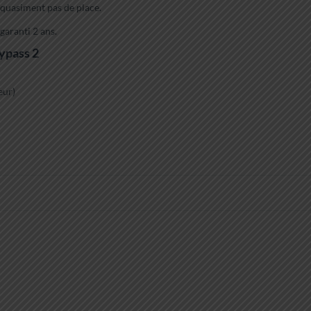
 quasiment pas de place.
garanti 2 ans.
ypass 2
eur)