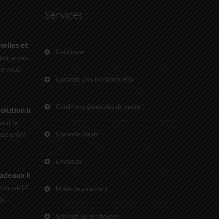
Services
elles et taillées sur mesure pour améliorer la gestion de l’eau
Catalogue
ent je vais
t vous
Garantie Des Meilleurs Prix
Conditions générales de vente
olution intelligente à portée de tous !
ant le
est entré
Garantie légale
Livraison
cadeaux hi-Tech pour toujours plus d’économies !
 trouvé LE
Mode de paiement
hes…
Satisfait ou remboursé