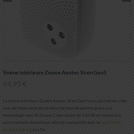
Sirène intérieure Zwave Aeotec Siren Gen5
64,95
€
La sirène intérieure Zwave Aeotec Siren Gen5 vous permet de créer
une véritable centrale de sécurité haut de gamme grâce à la
technologie sans fil Zwave. Cette sirène de 110 dB se connecte à
votre système domotique, elle est compatible avec le
hub Fibaro
Home Center 2
ou Lite.