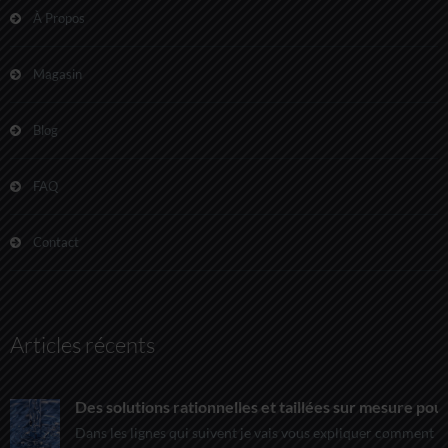
À Propos
Magasin
Blog
FAQ
Contact
Articles récents
Des solutions rationnelles et taillées sur mesure pour
Dans les lignes qui suivent je vais vous expliquer comment