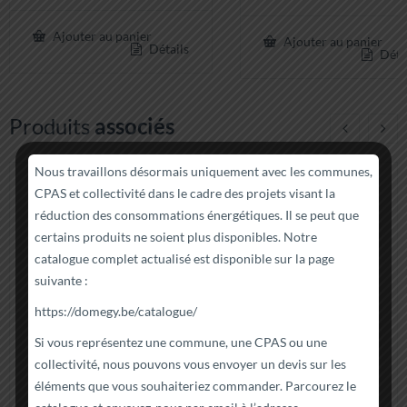
Ajouter au panier
Ajouter au panier
Détails
Déta
Produits
associés
Nous travaillons désormais uniquement avec les communes,
CPAS et collectivité dans le cadre des projets visant la
réduction des consommations énergétiques. Il se peut que
certains produits ne soient plus disponibles. Notre
catalogue complet actualisé est disponible sur la page
suivante :
https://domegy.be/catalogue/
Si vous représentez une commune, une CPAS ou une
Détecteur Incendie
Bypass pour variateur
collectivité, nous pouvons vous envoyer un devis sur les
Chacon 34131
Zwave Fibaro Bypass
éléments que vous souhaiteriez commander. Parcourez le