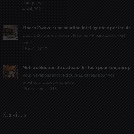
vous pouvez
4 mai, 2021
Fibaro Zwave : une solution intelligente à portée de t
Depuis 2-3 ans maintenant le terme « Fibaro zwave » est
entré
18 août, 2017
Notre sélection de cadeaux hi-Tech pour toujours pl
Vous n’avez pas encore trouvé LE cadeau pour vos
proches… Découvrez notre
25 novembre, 2016
Services