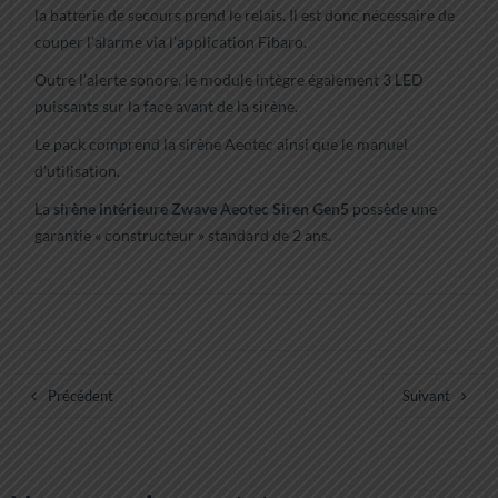
la batterie de secours prend le relais. Il est donc nécessaire de
couper l’alarme via l’application Fibaro.
Outre l’alerte sonore, le module intègre également 3 LED
puissants sur la face avant de la sirène.
Le pack comprend la sirène Aeotec ainsi que le manuel
d’utilisation.
La
sirène intérieure Zwave Aeotec Siren Gen5
possède une
garantie « constructeur » standard de 2 ans.
Précédent
Suivant