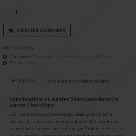
AJOUTER AU PANIER
UGS :
&AEO001
Catégories :
Domotique
,
Sécurité
,
Sirène sans fil
,
Zwave
Brand:
Aeotec
Description
Informations complémentaires
Spécifications du Aeotec Siren Gen5 de notre
gamme Domotique
La sirène intérieure Zwave
Aeotec Siren Gen5
s’intègre
facilement à votre box domotique. Il suffit de lancer le mode
« ouverture » sur votre box et d’appuyer 3 fois de suite sur le
bouton central. La sirène est alors automatique reconnue par