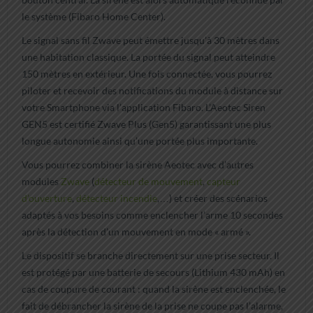
le système (Fibaro Home Center).
Le signal sans fil Zwave peut émettre jusqu’à 30 mètres dans
une habitation classique. La portée du signal peut atteindre
150 mètres en extérieur. Une fois connectée, vous pourrez
piloter et recevoir des notifications du module à distance sur
votre Smartphone via l’application Fibaro. L’Aeotec Siren
GEN5 est certifié Zwave Plus (Gen5) garantissant une plus
longue autonomie ainsi qu’une portée plus importante.
Vous pourrez combiner la sirène Aeotec avec d’autres
modules
Zwave
(
détecteur de mouvement
,
capteur
d’ouverture
,
détecteur incendie
,…) et créer des scénarios
adaptés à vos besoins comme enclencher l’arme 10 secondes
après la détection d’un mouvement en mode « armé ».
Le dispositif se branche directement sur une prise secteur. Il
est protégé par une batterie de secours (Lithium 430 mAh) en
cas de coupure de courant : quand la sirène est enclenchée, le
fait de débrancher la sirène de la prise ne coupe pas l’alarme,