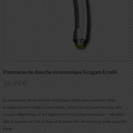
Pommeau de douche économique Ecogam Ecod4
16,99
€
Le pommeau de douche économique 3 jets avec position stop
Ecogam Ecod4 intègre 3 positions : pluie, jet puissant ou stop afin
couper débit d’eau. Il est également muni d’un mousseur – aérateur,
afin d’ajouter de l’air à l’eau et économiser ainsi une grande quantité
d’eau !