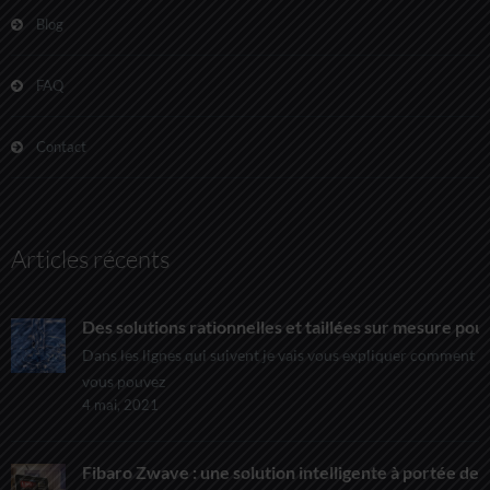
Blog
FAQ
Contact
Articles récents
Des solutions rationnelles et taillées sur mesure pour
Dans les lignes qui suivent je vais vous expliquer comment
vous pouvez
4 mai, 2021
Fibaro Zwave : une solution intelligente à portée de t