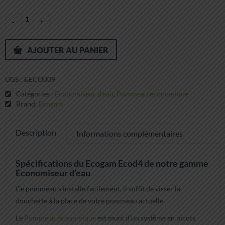
AJOUTER AU PANIER
UGS :
&ECO009
Catégories :
Economiseur d'eau
,
Pommeau économique
Brand:
Ecogam
Description
Informations complémentaires
Spécifications du Ecogam Ecod4 de notre gamme
Économiseur d’eau
Ce pommeau s’installe facilement, il suffit de visser la
douchette à la place de votre pommeau actuelle.
Le
Pommeau économique
est muni d’un système en picots