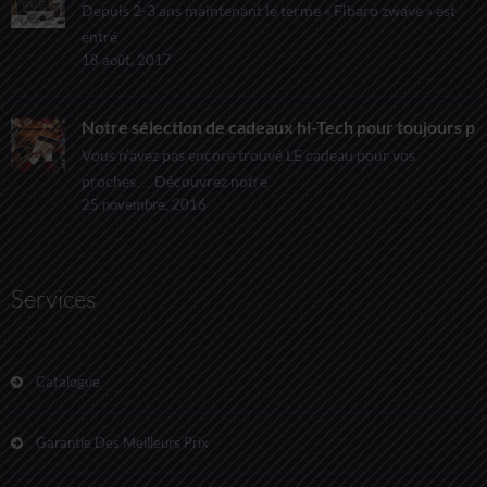
Depuis 2-3 ans maintenant le terme « Fibaro zwave » est
entré
18 août, 2017
Notre sélection de cadeaux hi-Tech pour toujours pl
Vous n’avez pas encore trouvé LE cadeau pour vos
proches… Découvrez notre
25 novembre, 2016
Services
Catalogue
Garantie Des Meilleurs Prix