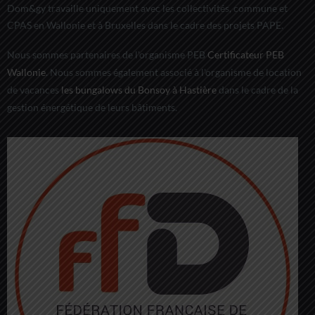
Dom&gy travaille uniquement avec les collectivités, commune et
CPAS en Wallonie et à Bruxelles dans le cadre des projets PAPE.
Nous sommes partenaires de l'organisme PEB
Certificateur PEB
Wallonie
. Nous sommes également associé à l'organisme de location
de vacances
les bungalows du Bonsoy à Hastière
dans le cadre de la
gestion énergétique de leurs bâtiments.