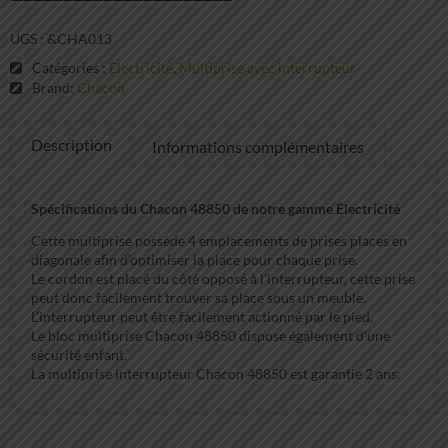
UGS :
&CHA013
Catégories :
Electricité
,
Multiprise avec interrupteur
Brand:
Chacon
Description
Informations complémentaires
Spécifications du Chacon 48850 de notre gamme Électricité
Cette multiprise possède 4 emplacements de prises places en
diagonale afin d’optimiser la place pour chaque prise.
Le cordon est placé du côté opposé à l’interrupteur, cette prise
peut donc facilement trouver sa place sous un meuble.
L’interrupteur peut être facilement actionné par le pied.
Le bloc multiprise Chacon 48850 dispose également d’une
sécurité enfant.
La multiprise interrupteur Chacon 48850 est garantie 2 ans.