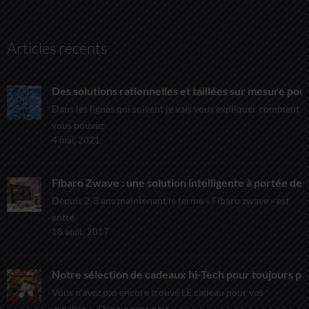
Articles récents
Des solutions rationnelles et taillées sur mesure pour
Dans les lignes qui suivent je vais vous expliquer comment
vous pouvez
4 mai, 2021
Fibaro Zwave : une solution intelligente à portée de t
Depuis 2-3 ans maintenant le terme « Fibaro zwave » est
entré
18 août, 2017
Notre sélection de cadeaux hi-Tech pour toujours pl
Vous n’avez pas encore trouvé LE cadeau pour vos
proches… Découvrez notre