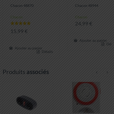
Chacon 48870
Chacon 48944
Chacon
Chacon
24,99
€
Note
15,99
€
5.00
sur 5
Ajouter au panier
Déta
Ajouter au panier
Détails
Produits
associés