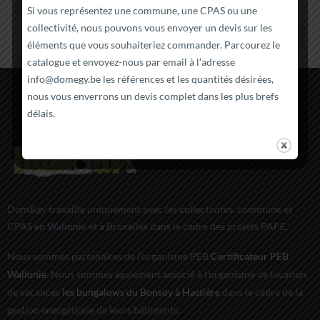
Si vous représentez une commune, une CPAS ou une
collectivité, nous pouvons vous envoyer un devis sur les
éléments que vous souhaiteriez commander. Parcourez le
catalogue et envoyez-nous par email à l’adresse
info@domegy.be
les références et les quantités désirées,
nous vous enverrons un devis complet dans les plus brefs
délais.
Dom&gy travaille uniquement avec les collectivités, commune et
CPAS en Wallonie et à Bruxelles dans le cadre des projets PAPE.
Nous sommes partenaires de l'organisme PEB
Certificateur PEB
Wallonie
. Nous sommes également associé à l'organisme de location
de vacances
les bungalows du Bonsoy à Hastière
dans le cadre de la
gestion énergétique de leurs bâtiments.