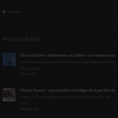
Contact
Articles récents
Des solutions rationnelles et taillées sur mesure pour
Dans les lignes qui suivent je vais vous expliquer comment
vous pouvez
4 mai, 2021
Fibaro Zwave : une solution intelligente à portée de t
Depuis 2-3 ans maintenant le terme « Fibaro zwave » est
entré
18 août, 2017