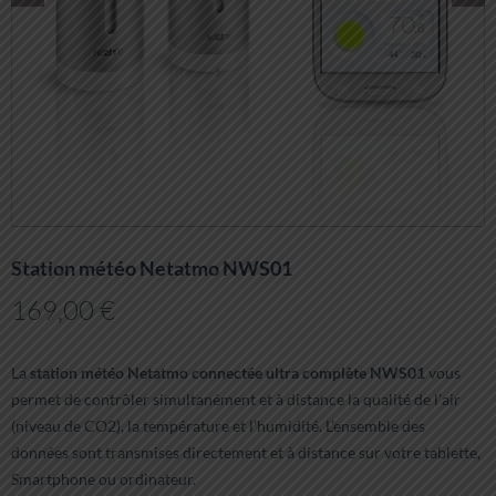
Station météo Netatmo NWS01
169,00
€
La
station météo Netatmo connectée ultra complète NWS01
vous
permet de contrôler simultanément et à distance la qualité de l’air
(niveau de CO2), la température et l’humidité. L’ensemble des
données sont transmises directement et à distance sur votre tablette,
Smartphone ou ordinateur.