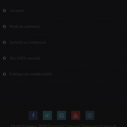
Livraison
Mode de paiement
Satisfait ou remboursé
Site 100% sécurisé
Politique de confidentialité
Droit D'auteur 2020
Dom&GY
|
Vavada Telegram
| Conçu et