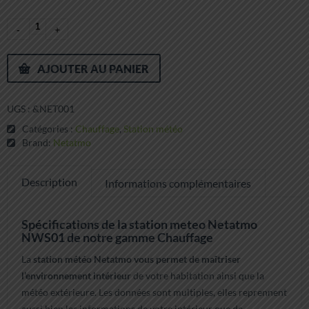
AJOUTER AU PANIER
UGS :
&NET001
Catégories :
Chauffage
,
Station météo
Brand:
Netatmo
Description
Informations complémentaires
Spécifications de la station meteo Netatmo
NWS01 de notre gamme Chauffage
La
station météo Netatmo vous permet de maîtriser
l’environnement intérieur
de votre habitation ainsi que la
météo extérieure. Les données sont multiples, elles reprennent
aussi bien les informations de votre intérieur que de