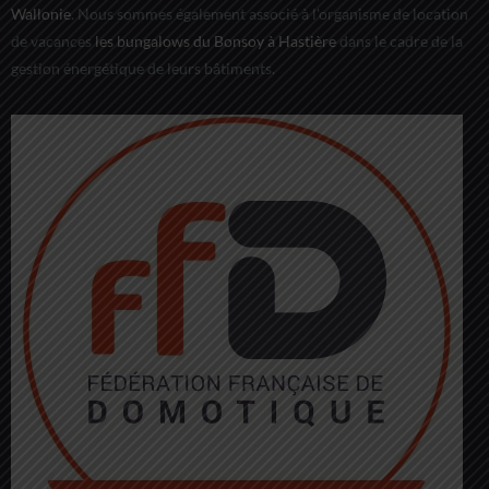
Wallonie
. Nous sommes également associé à l'organisme de location
de vacances
les bungalows du Bonsoy à Hastière
dans le cadre de la
gestion énergétique de leurs bâtiments.