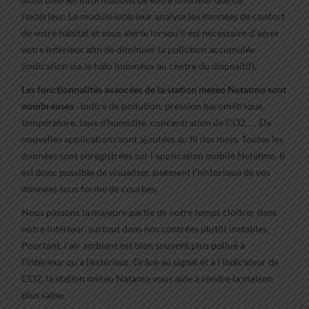
l’extérieur. Le module intérieur analyse les données de confort
de votre habitat et vous alerte lorsqu’il est nécessaire d’aérer
votre intérieur afin de diminuer la pollution accumulée
(indication via le halo lumineux au centre du dispositif).
Les fonctionnalités avancées de la station meteo Netatmo sont
nombreuses
: indice de pollution, pression barométrique,
température, taux d’humidité, concentration de CO2,… De
nouvelles applications sont ajoutées au fil des mois. Toutes les
données sont enregistrées sur l’application mobile Netatmo. Il
est donc possible de visualiser aisément l’historique de vos
données sous forme de courbes.
Nous passons la majeure partie de notre temps cloîtrer dans
notre intérieur, surtout dans nos contrées plutôt instables.
Pourtant, l’air ambiant est bien souvent plus pollué à
l’intérieur qu’à l’extérieur. Grâce au signal et à l’indicateur de
CO2, la station météo Natamo vous aide à rendre la maison
plus saine.