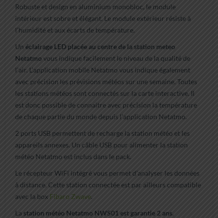
Robuste et design en aluminium monobloc, le module
intérieur est sobre et élégant. Le module extérieur résiste à
l’humidité et aux écarts de température.
Un
éclairage LED placée au centre de la station meteo
Netatmo
vous indique facilement le niveau de la qualité de
l’air. L’application mobile Netatmo vous indique également
avec précision les prévisions météos sur une semaine. Toutes
les stations météos sont connectés sur la carte interactive. Il
est donc possible de connaitre avec précision la température
de chaque partie du monde depuis l’application Netatmo.
2 ports USB permettent de recharge la station météo et les
appareils annexes. Un câble USB pour alimenter la station
météo Netatmo est inclus dans le pack.
Le récepteur WiFi intégré vous permet d’analyser les données
à distance. Cette station connectée est par ailleurs compatible
avec la box
Fibaro Zwave
.
La
station météo Netatmo NWS01 est garantie 2 ans
.