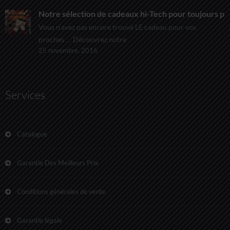
Notre sélection de cadeaux hi-Tech pour toujours pl
Vous n’avez pas encore trouvé LE cadeau pour vos
proches… Découvrez notre
25 novembre, 2016
Services
Catalogue
Garantie Des Meilleurs Prix
Conditions générales de vente
Garantie légale