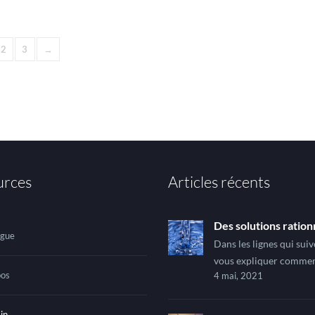
2
3
→
urces
Articles récents
Des solutions rationn
ogue
Dans les lignes qui suiv
vous expliquer commen
pos
4 mai, 2021
pouvez
in