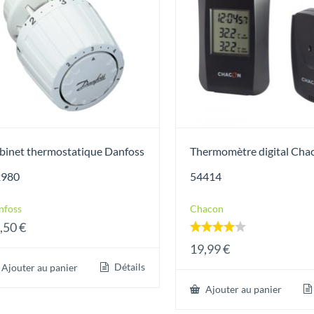
binet thermostatique Danfoss
Thermomètre digital Cha
980
54414
nfoss
Chacon
,50
€
Note
19,99
€
4.00
sur 5
Détails
Ajouter au panier
Ajouter au panier