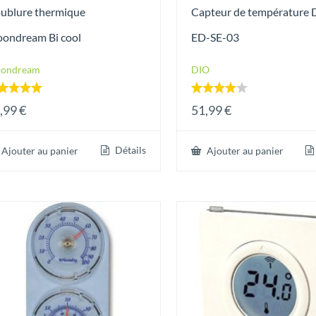
ublure thermique
Capteur de température 
ondream Bi cool
ED-SE-03
ondream
DIO
te
Note
,99
€
51,99
€
00
4.00
 5
sur 5
Détails
Ajouter au panier
Ajouter au panier