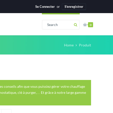
Se Connecter
or
S’enregistrer
0
Home
Produit
 conseils afin que vous puissiez gérer votre chauffage
mostatique, clé à purger,… Et grâce à notre large gamme