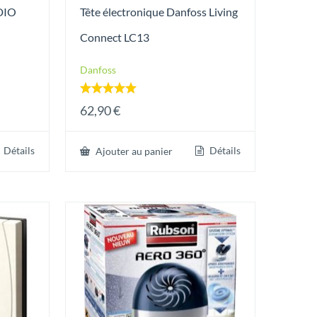
DIO
Tête électronique Danfoss Living
Connect LC13
Danfoss
Note
62,90
€
5.00
sur 5
Détails
Détails
Ajouter au panier