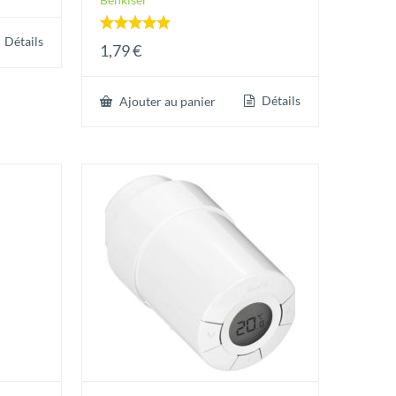
Note
Détails
1,79
€
5.00
sur 5
Détails
Ajouter au panier