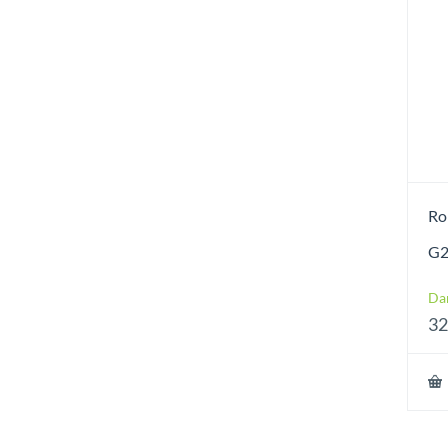
Ro
G2
Da
32