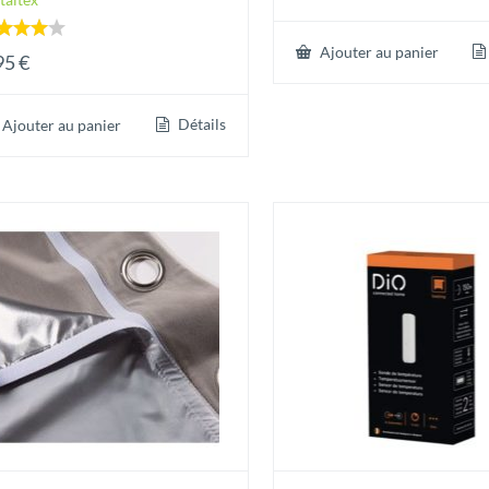
te
Ajouter au panier
95
€
00
 5
Détails
Ajouter au panier