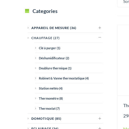
Sor
Categories
APPAREIL DE MESURE
(36)
CHAUFFAGE
(27)
Clé à purger
(1)
Déshumidificateur
(2)
Doublure thermique
(1)
Robinet & Vanne thermostatique
(4)
Station météo
(4)
Thermomètre
(8)
Th
Thermostat
(7)
29
DOMOTIQUE
(85)
Me
ECLAIRAGE
(26)