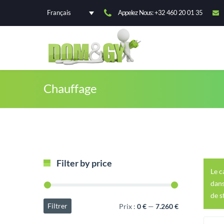
Appelez Nous: +32 460 20 01 35
Français
Chauffage
Filter by price
Le c
dans
de s
Filtrer
Prix :
0 €
—
7.260 €