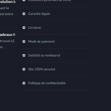
olution intelligente à portée de tous !
ant le
est entré
Garantie légale
Livraison
cadeaux hi-Tech pour toujours plus d’économies !
 trouvé LE
Mode de paiement
hes…
Satisfait ou remboursé
Site 100% sécurisé
Politique de confidentialité