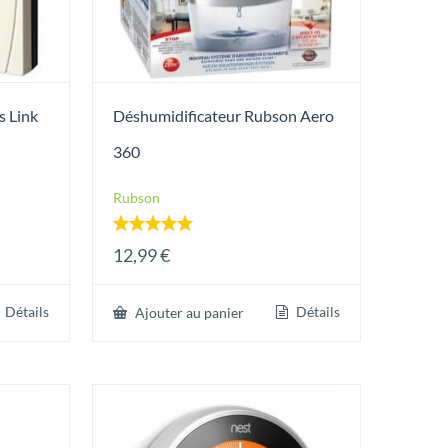
s Link
Déshumidificateur Rubson Aero
360
Rubson
Note
12,99
€
5.00
sur 5
Détails
Détails
Ajouter au panier