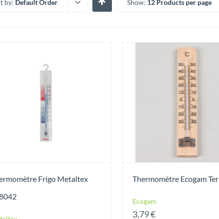
t by:
Default Order
Show:
12 Products per page
ermomètre Frigo Metaltex
Thermomètre Ecogam Te
8042
Ecogam
3,79
€
taltex