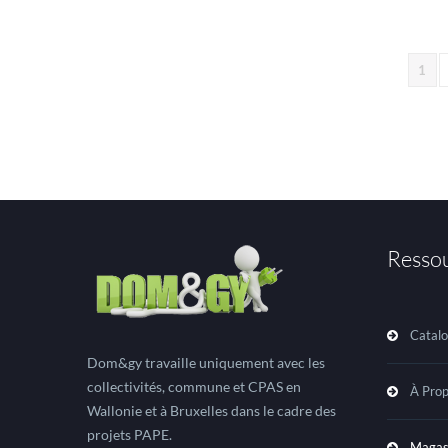
1
Resso
Catal
Dom&gy travaille uniquement avec les
collectivités, commune et CPAS en
À Pro
Wallonie et à Bruxelles dans le cadre des
projets PAPE.
Magas