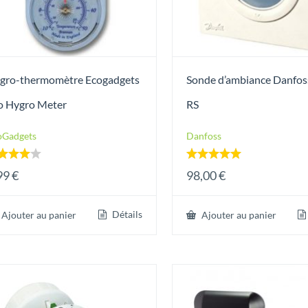
gro-thermomètre Ecogadgets
Sonde d’ambiance Danfos
o Hygro Meter
RS
oGadgets
Danfoss
te
Note
99
€
98,00
€
00
5.00
 5
sur 5
Détails
Ajouter au panier
Ajouter au panier