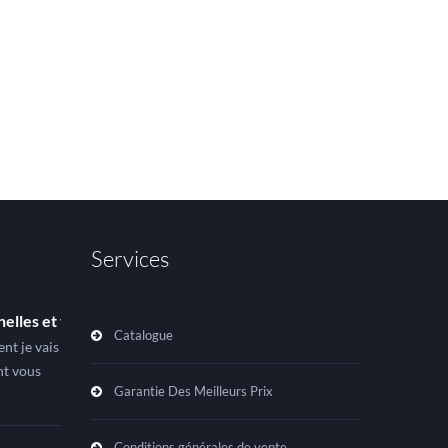
Services
elles et taillées sur mesure pour améliorer la gestion de l’eau
Catalogue
ent je vais
t vous
Garantie Des Meilleurs Prix
Conditions générales de vente