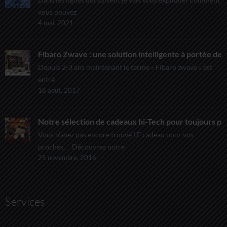
vous pouvez
4 mai, 2021
Fibaro Zwave : une solution intelligente à portée de t
Depuis 2-3 ans maintenant le terme « Fibaro zwave » est
entré
18 août, 2017
Notre sélection de cadeaux hi-Tech pour toujours pl
Vous n’avez pas encore trouvé LE cadeau pour vos
proches… Découvrez notre
25 novembre, 2016
Services