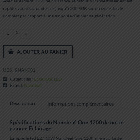
Avec seulement 10 W de puissance, le retour sur investissement est
rapide, vous économiserez jusqu’à 300 EUR sur un cycle de vie
complet par rapport à une ampoule d’ancienne génération.
AJOUTER AU PANIER
UGS :
&NAN001
Catégories :
Eclairage
,
LED
Brand:
Nanoleaf
Description
Informations complémentaires
Spécifications du Nanoleaf One 1200 de notre
gamme Éclairage
L’ampoule led E27 10W Nanoleaf One 1200 a remporté de