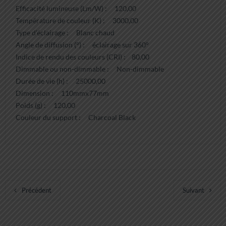
Efficacité lumineuse (Lm/W) : 120,00
Température de couleur (K) : 3000,00
Type d’éclairage : Blanc chaud
Angle de diffusion (°) : éclairage sur 360°
Indice de rendu des couleurs (CRI) : 80,00
Dimmable ou non-dimmable : Non-dimmable
Durée de vie (h) : 25000,00
Dimension : 110mmx77mm
Poids (g) : 120,00
Couleur du support : Charcoal Black
Précédent
Suivant