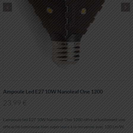
Ampoule Led E27 10W Nanoleaf One 1200
23,99
€
L’ampoule led E27 10W Nanoleaf One 1200 offre actuellement une
efficacité lumineuse bien supérieure à la moyenne avec 120 Lm/W.