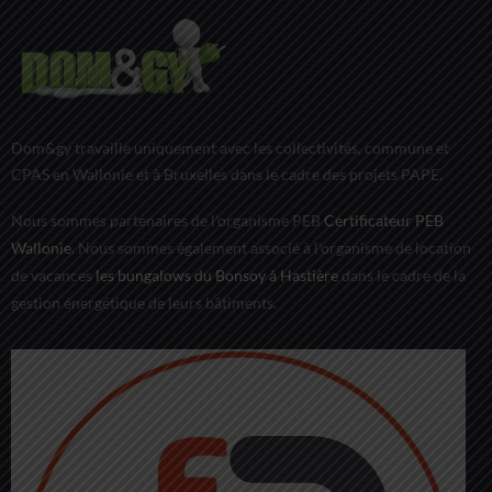
Dom&gy travaille uniquement avec les collectivités, commune et
CPAS en Wallonie et à Bruxelles dans le cadre des projets PAPE.
Nous sommes partenaires de l'organisme PEB
Certificateur PEB
Wallonie
. Nous sommes également associé à l'organisme de location
de vacances
les bungalows du Bonsoy à Hastière
dans le cadre de la
gestion énergétique de leurs bâtiments.