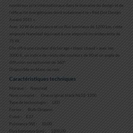
nombreux prix internationaux dans le domaine du design et de
l’efficacité énergétiques dont notamment le « Red Dot Design
Award 2015 ».
Avec 10 W de puissance et un flux lumineux de 1200 Lm, cette
ampoule Nanoleaf équivaut à une ampoule incandescente de
75 W.
Elle offre une couleur d’éclairage « blanc chaud » avec ses
3000 K, un indice de rendu des couleurs de 80 et un angle de
diffusion exceptionnel de 360°.
Disponible en blanc ou noir.
Caractéristiques techniques
Marque : Nanoleaf
Nom complet : One original black NL02-1200
Type de technologie : LED
Forme : Bulb Origami
Culot : E27
Puissance (W) : 10,00
Flux lumineux (Lm) : 1200,00