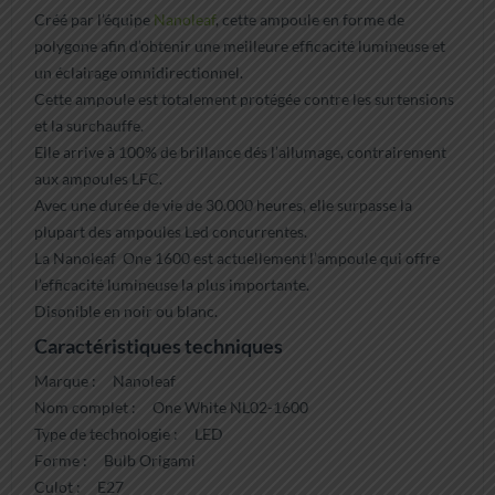
Créé par l’équipe
Nanoleaf
, cette ampoule en forme de
polygone afin d’obtenir une meilleure efficacité lumineuse et
un éclairage omnidirectionnel.
Cette ampoule est totalement protégée contre les surtensions
et la surchauffe.
Elle arrive à 100% de brillance dés l’allumage, contrairement
aux ampoules LFC.
Avec une durée de vie de 30.000 heures, elle surpasse la
plupart des ampoules Led concurrentes.
La Nanoleaf One 1600 est actuellement l’ampoule qui offre
l’efficacité lumineuse la plus importante.
Disonible en noir ou blanc.
Caractéristiques techniques
Marque : Nanoleaf
Nom complet : One White NL02-1600
Type de technologie : LED
Forme : Bulb Origami
Culot : E27