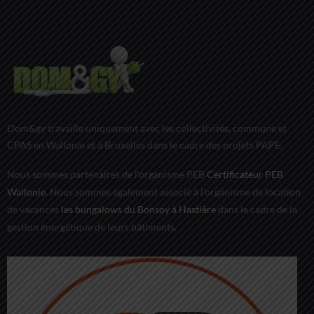
Dom&gy travaille uniquement avec les collectivités, commune et
CPAS en Wallonie et à Bruxelles dans le cadre des projets PAPE.
Nous sommes partenaires de l'organisme PEB
Certificateur PEB
Wallonie
. Nous sommes également associé à l'organisme de location
de vacances
les bungalows du Bonsoy à Hastière
dans le cadre de la
gestion énergétique de leurs bâtiments.