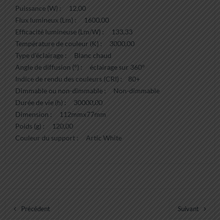
Puissance (W) : 12,00
Flux lumineux (Lm) : 1600,00
Efficacité lumineuse (Lm/W) : 133,33
Température de couleur (K) : 3000,00
Type d’éclairage : Blanc chaud
Angle de diffusion (°) : éclairage sur 360°
Indice de rendu des couleurs (CRI) : 80+
Dimmable ou non-dimmable : Non-dimmable
Durée de vie (h) : 30000,00
Dimension : 112mmx77mm
Poids (g) : 120,00
Couleur du support : Artic White
Précédent
Suivant