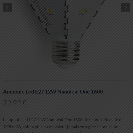
Ampoule Led E27 12W Nanoleaf One 1600
29,99
€
L’ampoule led E27 12W Nanoleaf One 1600 offre une efficacité de
133Lm/W, soit la plus haute valeur jamais enregistrée pour une