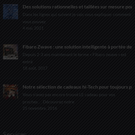
Des solutions rationnelles et taillées sur mesure pour
Dans les lignes qui suivent je vais vous expliquer comment
vous pouvez
4 mai, 2021
Fibaro Zwave : une solution intelligente à portée de t
Depuis 2-3 ans maintenant le terme « Fibaro zwave » est
entré
18 août, 2017
Notre sélection de cadeaux hi-Tech pour toujours pl
Vous n’avez pas encore trouvé LE cadeau pour vos
proches… Découvrez notre
25 novembre, 2016
Services