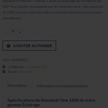
ampoule d’intérieur « maison ». Avec un éclairage qui se déploie sur
360° et un design récompensé par de nombreux prix, cette ampoule
de 12W vous permettra de réduire considérablement votre facture
énergétique.
AJOUTER AU PANIER
UGS :
&NAN002
Catégories :
Eclairage
,
LED
Brand:
Nanoleaf
Description
Informations complémentaires
Spécifications du Nanoleaf One 1600 de notre
gamme Éclairage