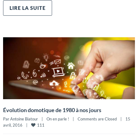
LIRE LA SUITE
Évolution domotique de 1980 à nos jours
Par 
Antoine Biatour
|
On en parle !
|
Comments are Closed
|
15 
111
avril, 2016    
|