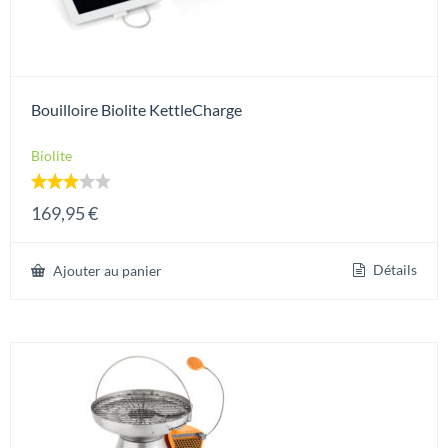
Bouilloire Biolite KettleCharge
Biolite
Note
169,95
€
3.00
sur 5
Détails
Ajouter au panier