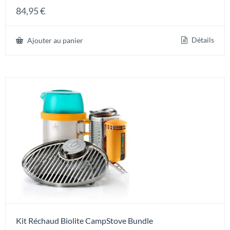
Note
84,95
€
5.00
sur 5
Détails
Ajouter au panier
Kit Réchaud Biolite CampStove Bundle