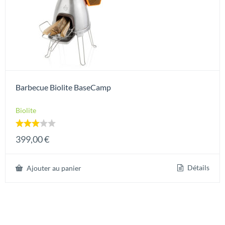
Barbecue Biolite BaseCamp
Biolite
Note
399,00
€
3.00
sur 5
Détails
Ajouter au panier