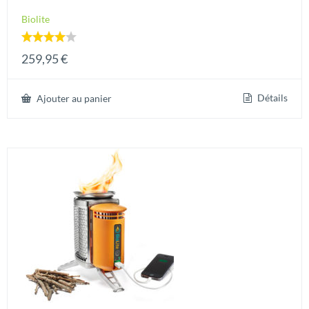
Biolite
Note
259,95
€
4.00
sur 5
Détails
Ajouter au panier