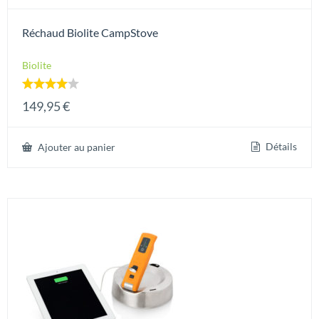
Réchaud Biolite CampStove
Biolite
Note
149,95
€
4.00
sur 5
Détails
Ajouter au panier