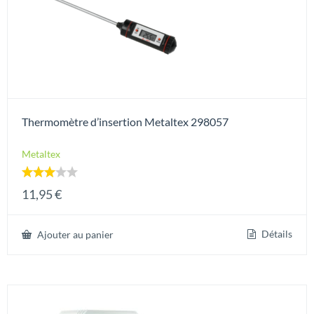
Thermomètre d’insertion Metaltex 298057
Metaltex
Note
11,95
€
3.00
sur 5
Détails
Ajouter au panier