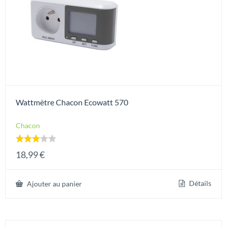
Wattmètre Chacon Ecowatt 570
Chacon
Note
18,99
€
3.00
sur 5
Détails
Ajouter au panier