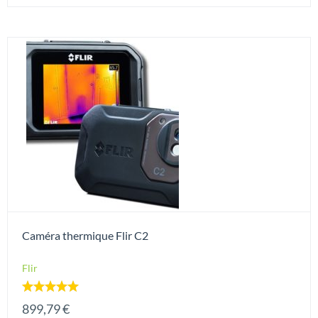
Caméra thermique Flir C2
Flir
Note
899,79
€
5.00