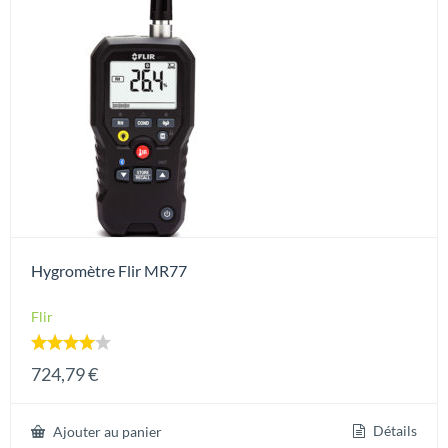
Hygromètre Flir MR77
Flir
Note
724,79
€
4.00
sur 5
Détails
Ajouter au panier