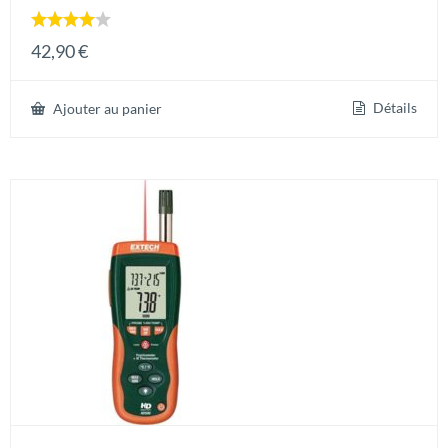
Note
42,90
€
4.00
sur 5
Détails
Ajouter au panier