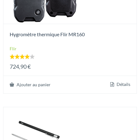
Hygromètre thermique Flir MR160
Flir
Note
724,90
€
4.00
sur 5
Détails
Ajouter au panier