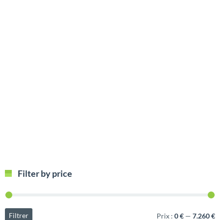
Filter by price
Filtrer
Prix :
0 €
—
7.260 €