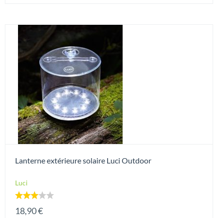
Lanterne extérieure solaire Luci Outdoor
Luci
Note
18,90
€
3.00