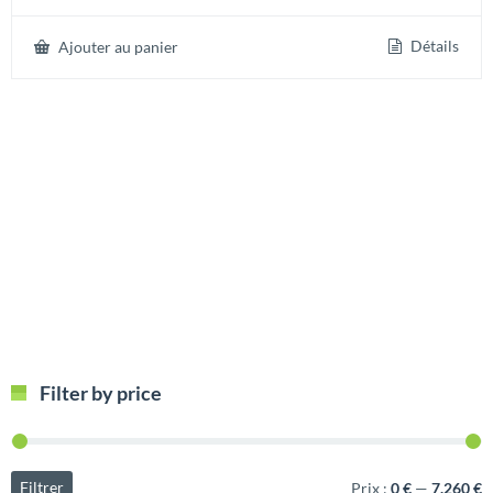
sur 5
Détails
Ajouter au panier
Filter by price
Filtrer
Prix :
0 €
—
7.260 €