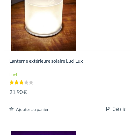
Lanterne extérieure solaire Luci Lux
Luci
Note
21,90
€
3.00
sur 5
Détails
Ajouter au panier