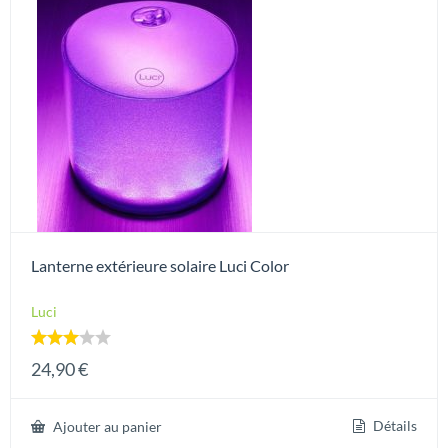
Lanterne extérieure solaire Luci Color
Luci
Note
24,90
€
3.00
sur 5
Détails
Ajouter au panier