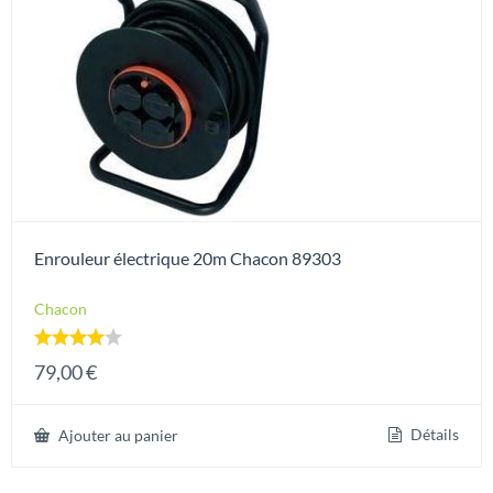
Enrouleur électrique 20m Chacon 89303
Chacon
Note
79,00
€
4.00
sur 5
Détails
Ajouter au panier