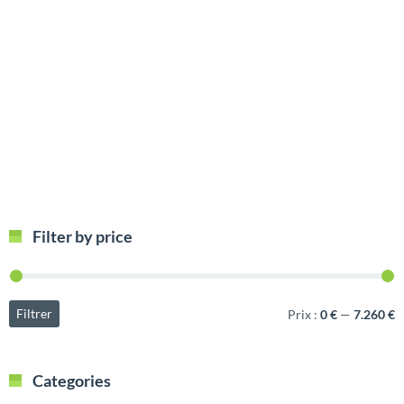
Filter by price
Filtrer
Prix :
0 €
—
7.260 €
Categories