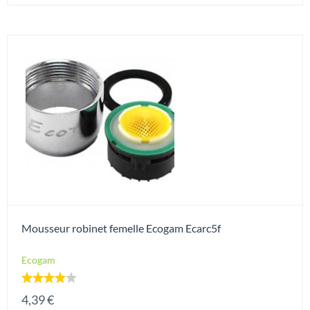
Mousseur robinet femelle Ecogam Ecarc5f
Ecogam
Note
4,39
€
4.00