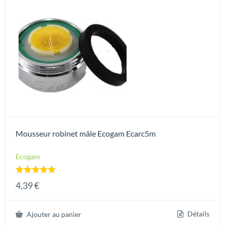
Mousseur robinet mâle Ecogam Ecarc5m
Ecogam
Note
4,39
€
5.00
sur 5
Détails
Ajouter au panier