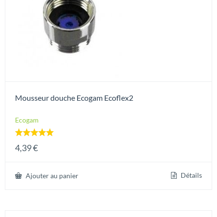
Mousseur douche Ecogam Ecoflex2
Ecogam
Note
4,39
€
5.00
sur 5
Détails
Ajouter au panier