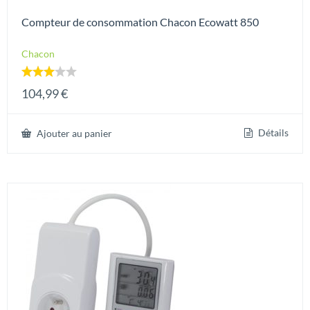
Compteur de consommation Chacon Ecowatt 850
Chacon
Note
104,99
€
3.00
sur 5
Détails
Ajouter au panier