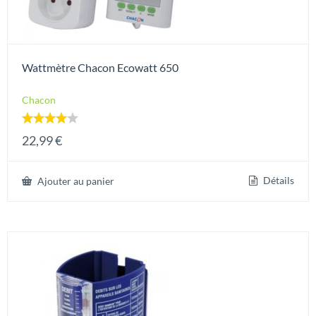
Wattmètre Chacon Ecowatt 650
Chacon
Note
22,99
€
4.00
sur 5
Détails
Ajouter au panier