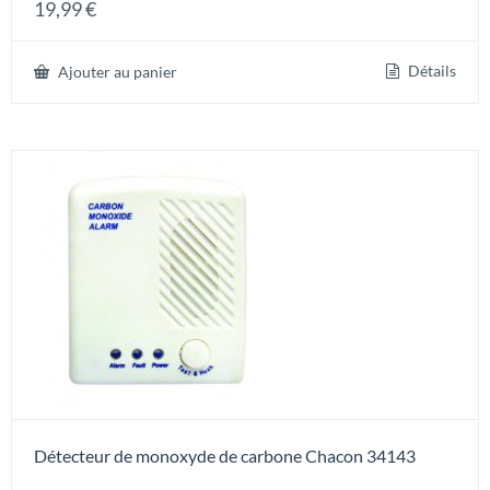
19,99
€
4.00
sur 5
Détails
Ajouter au panier
Détecteur de monoxyde de carbone Chacon 34143