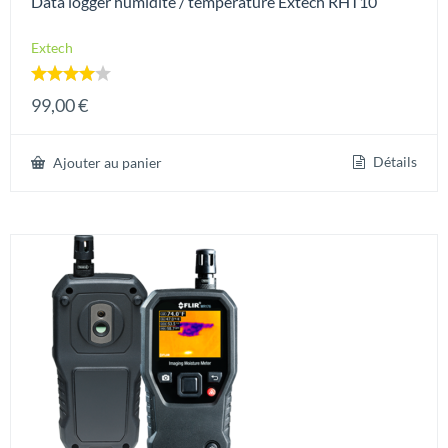
Data logger humidité / température Extech RHT10
Extech
Note
99,00
€
4.00
sur 5
Détails
Ajouter au panier