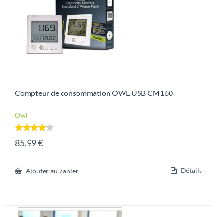
Compteur de consommation OWL USB CM160
Owl
Note
85,99
€
4.00
sur 5
Détails
Ajouter au panier