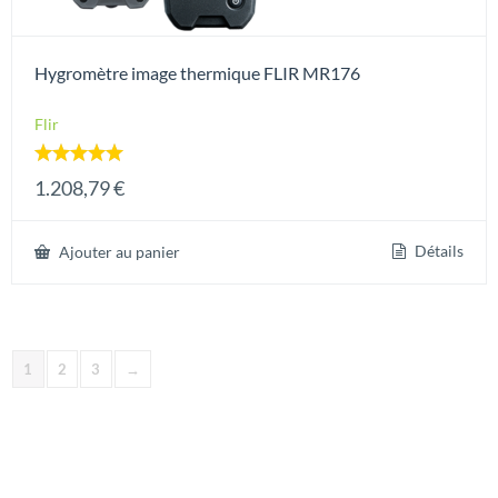
Hygromètre image thermique FLIR MR176
Flir
Note
1.208,79
€
5.00
sur 5
Détails
Ajouter au panier
1
2
3
→