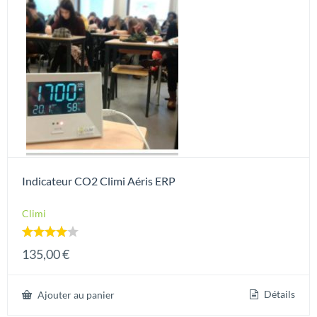
Indicateur CO2 Climi Aéris ERP
Climi
Note
135,00
€
4.00
sur 5
Détails
Ajouter au panier