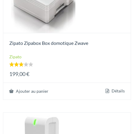
Zipato Zipabox Box domotique Zwave
Zipato
Note
199,00
€
3.00
sur 5
Détails
Ajouter au panier