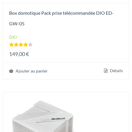
Box domotique Pack prise télécommandée DIO ED-
GW-05
DIO
Note
149,00
€
4.00
sur 5
Détails
Ajouter au panier