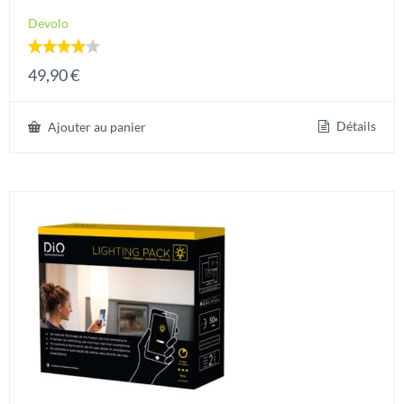
Devolo
Note
49,90
€
4.00
sur 5
Détails
Ajouter au panier