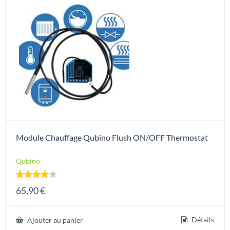
Module Chauffage Qubino Flush ON/OFF Thermostat
Qubino
Note
65,90
€
4.00
sur 5
Détails
Ajouter au panier