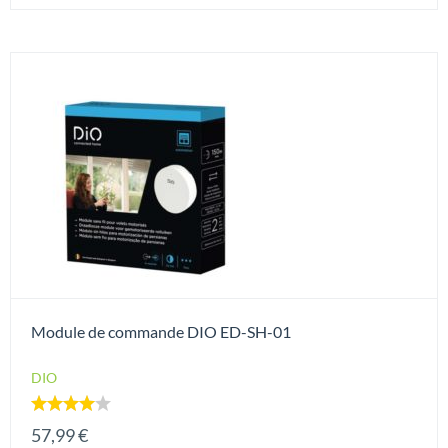
Module de commande DIO ED-SH-01
DIO
Note
57,99
€
4.00