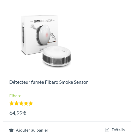
Détecteur fumée Fibaro Smoke Sensor
Fibaro
Note
64,99
€
5.00
sur 5
Détails
Ajouter au panier